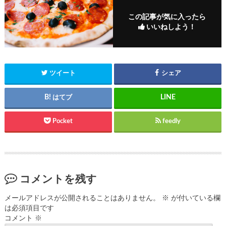
この記事が気に入ったら
いいねしよう！
ツイート
シェア
はてブ
Pocket
feedly
コメントを残す
メールアドレスが公開されることはありません。
※
が付いている欄
は必須項目です
コメント
※