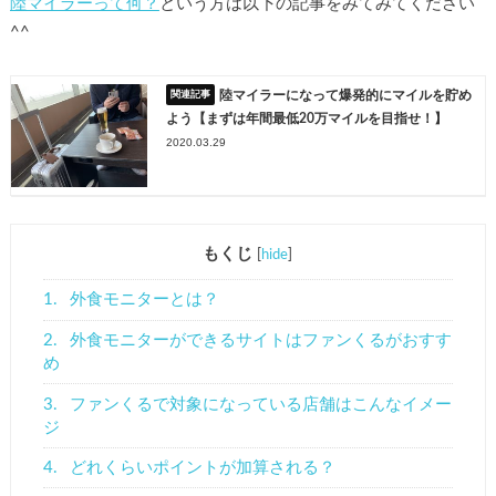
陸マイラーって何？
という方は以下の記事をみてみてください
^^
陸マイラーになって爆発的にマイルを貯め
よう【まずは年間最低20万マイルを目指せ！】
2020.03.29
もくじ
[
hide
]
1.
外食モニターとは？
2.
外食モニターができるサイトはファンくるがおすす
め
3.
ファンくるで対象になっている店舗はこんなイメー
ジ
4.
どれくらいポイントが加算される？