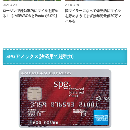
2021.4.20
2020.3.29
ローソンで超効率的にマイルを貯め
陸マイラーになって爆発的にマイル
る！【JMBWAONとPontaで2.0%】
を貯めよう【まずは年間最低20万マ
イルを…
SPGアメックス(決済用で超強力)