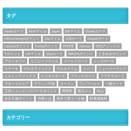
タグ
Amexカード
ANAマイル
apple
BAマイル
Dinersカード
HiltonHonorsポイント
JALマイル
JCBカード
Masterカード
nanacoポイント
Pontaポイント
PP付帯
rimowa
SPGアメックス
Tポイント
UAマイル
Visaカード
WAONポイント
ときめきポイント
アキシオリー
エミレーツマイル
ゴールドカード
シンガポール
ステーキ
デルタアメックス
デルタマイル
ドイツ
ニュージーランド
ヒルトンアメックス
ビジネスカード
ブラックカード
プラチナカード
マネースクエア
ラウンジ可能
ラーメン
ワンワールド
一般カード
三井ショッピングパークポイント
喫煙所
地元メシ
松山
永久不滅ポイント
沖縄そば
海外で買うべき物
駐車場無料
カテゴリー