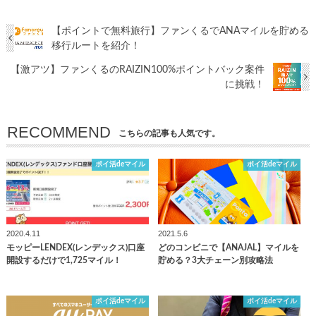
【ポイントで無料旅行】ファンくるでANAマイルを貯める
移行ルートを紹介！
【激アツ】ファンくるのRAIZIN100%ポイントバック案件
に挑戦！
RECOMMEND
こちらの記事も人気です。
ポイ活deマイル
ポイ活deマイル
2020.4.11
2021.5.6
モッピーLENDEX(レンデックス)口座
どのコンビニで【ANAJAL】マイルを
開設するだけで1,725マイル！
貯める？3大チェーン別攻略法
ポイ活deマイル
ポイ活deマイル