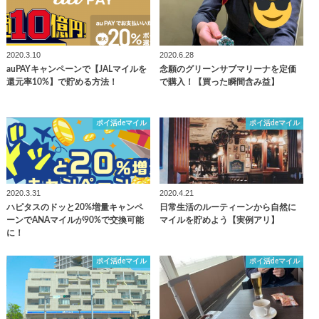
2020.3.10
2020.6.28
auPAYキャンペーンで【JALマイルを
念願のグリーンサブマリーナを定価
還元率10%】で貯める方法！
で購入！【買った瞬間含み益】
ポイ活deマイル
ポイ活deマイル
2020.3.31
2020.4.21
ハピタスのドッと20%増量キャンペ
日常生活のルーティーンから自然に
ーンでANAマイルが90%で交換可能
マイルを貯めよう【実例アリ】
に！
ポイ活deマイル
ポイ活deマイル