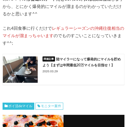
から、とにかく爆発的にマイルが溜まるのがわかっていただけ
るかと思います^^
これ4回食事に行くだけで
レギュラーシーズンの沖縄往復相当の
マイルが溜まっちゃいます
のでものすごいことになっていきま
す^^;
陸マイラーになって爆発的にマイルを貯め
よう【まずは年間最低20万マイルを目指せ！】
2020.03.29
ポイ活deマイル
モニター案件