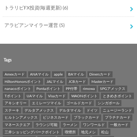
トラリピFX投資(毎週更新)
(6)
アラビアンマイラー運営
(5)
Tags
Amexカード
ANAマイル
apple
BAマイル
Dinersカード
HiltonHonorsポイント
JALマイル
JCBカード
Masterカード
nanacoポイント
Pontaポイント
PP付帯
rimowa
SPGアメックス
Tポイント
UAマイル
Visaカード
WAONポイント
ときめきポイント
アキシオリー
エミレーツマイル
ゴールドカード
シンガポール
ステーキ
デルタアメックス
デルタマイル
ドイツ
ニュージーランド
ヒルトンアメックス
ビジネスカード
ブラックカード
プラチナカード
マネースクエア
ラウンジ可能
ラーメン
ワンワールド
一般カード
三井ショッピングパークポイント
喫煙所
地元メシ
松山