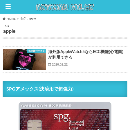
タグ : apple
HOME
TAG
apple
海外旅行小ネタ
海外版AppleWatch5ならECG機能(心電図)
が利用できる
2020.02.22
SPGアメックス(決済用で超強力)