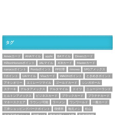
タグ
Amexカード
ANAマイル
apple
BAマイル
Dinersカード
HiltonHonorsポイント
JALマイル
JCBカード
Masterカード
nanacoポイント
Pontaポイント
PP付帯
rimowa
SPGアメックス
Tポイント
UAマイル
Visaカード
WAONポイント
ときめきポイント
アキシオリー
エミレーツマイル
ゴールドカード
シンガポール
ステーキ
デルタアメックス
デルタマイル
ドイツ
ニュージーランド
ヒルトンアメックス
ビジネスカード
ブラックカード
プラチナカード
マネースクエア
ラウンジ可能
ラーメン
ワンワールド
一般カード
三井ショッピングパークポイント
喫煙所
地元メシ
松山