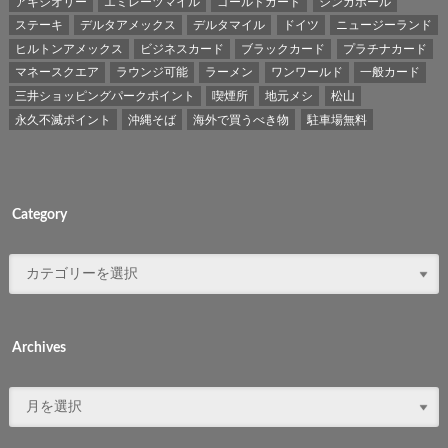
アキシオリー
エミレーツマイル
ゴールドカード
シンガポール
ステーキ
デルタアメックス
デルタマイル
ドイツ
ニュージーランド
ヒルトンアメックス
ビジネスカード
ブラックカード
プラチナカード
マネースクエア
ラウンジ可能
ラーメン
ワンワールド
一般カード
三井ショッピングパークポイント
喫煙所
地元メシ
松山
永久不滅ポイント
沖縄そば
海外で買うべき物
駐車場無料
Category
Archives