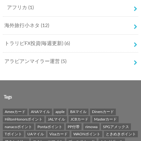
アフリカ
(1)
海外旅行小ネタ
(12)
トラリピFX投資(毎週更新)
(6)
アラビアンマイラー運営
(5)
Tags
Amexカード
ANAマイル
apple
BAマイル
Dinersカード
HiltonHonorsポイント
JALマイル
JCBカード
Masterカード
nanacoポイント
Pontaポイント
PP付帯
rimowa
SPGアメックス
Tポイント
UAマイル
Visaカード
WAONポイント
ときめきポイント