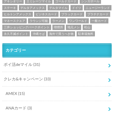
アキシオリー
エミレーツマイル
ゴールドカード
シンガポール
ステーキ
デルタアメックス
デルタマイル
ドイツ
ニュージーランド
ヒルトンアメックス
ビジネスカード
ブラックカード
プラチナカード
マネースクエア
ラウンジ可能
ラーメン
ワンワールド
一般カード
三井ショッピングパークポイント
喫煙所
地元メシ
松山
永久不滅ポイント
沖縄そば
海外で買うべき物
駐車場無料
カテゴリー
ポイ活deマイル
(31)
クレカ&キャンペーン
(33)
AMEX
(15)
ANAカード
(3)