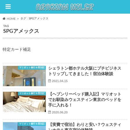
タグ : SPGアメックス
HOME
TAG
SPGアメックス
特定カード補足
マリオット修行＆宿泊記
シェラトン都ホテル大阪にプチビジネス
トリップしてきました！宿泊体験談
2021.04.15
マリオット修行＆宿泊記
【ヘブンリーベッド購入記】マリオット
でお馴染みウェスティン東京のベッドを
手に入れる！
2020.06.20
マリオット修行＆宿泊記
【実費で宿泊】わりと安い？ウェスティ