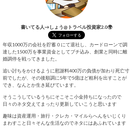
書いてる人→しょう@トラベル投資家2.0🌍
年収1000万の会社を貯蓄０にて退社し、カードローンで調
達した1500万を事業資金としてブチ込み、創業と同時に離
婚調停を戦ってきました。
追い討ちをかけるように慰謝料400万の負債が加わり死亡寸
前でしたが、その後順調に5年で5億ほど粗利を出すことが
でき、なんとか生き延びています。
そうこうしているうちにそこそこ小金持ちになったので
日々のネタ交えてまったり更新していこうと思います
趣味は資産運用・旅行・クレカ・マイルらへんをいじくり
まわすこと日々そんな生活なのでネタにはあふれています