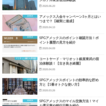
ンホテル東京宿泊体験談
2020.06.20
AMEX
アメックス入会キャンペーン3ヶ月とはい
つまで？【確実に達成】
2020.04.10
AMEX
SPGアメックスのポイント確認方法！ポ
イント履歴の見方を紹介
2020.04.09
マリオット修行＆宿泊記
コートヤード・マリオット銀座東武の宿
泊体験談！【古き良き綺麗】
2020.04.05
AMEX
SPGアメックスポイントの効率的な貯め
方と【1番オトクな使い方】
2020.03.26
AMEX
SPGアメックスのマイル交換方法！マイ
ル還元率や移行日数を紹介