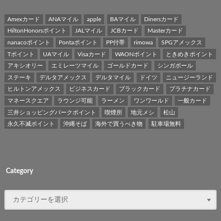
Amexカード
ANAマイル
apple
BAマイル
Dinersカード
HiltonHonorsポイント
JALマイル
JCBカード
Masterカード
nanacoポイント
Pontaポイント
PP付帯
rimowa
SPGアメックス
Tポイント
UAマイル
Visaカード
WAONポイント
ときめきポイント
アキシオリー
エミレーツマイル
ゴールドカード
シンガポール
ステーキ
デルタアメックス
デルタマイル
ドイツ
ニュージーランド
ヒルトンアメックス
ビジネスカード
ブラックカード
プラチナカード
マネースクエア
ラウンジ可能
ラーメン
ワンワールド
一般カード
三井ショッピングパークポイント
喫煙所
地元メシ
松山
永久不滅ポイント
沖縄そば
海外で買うべき物
駐車場無料
Category