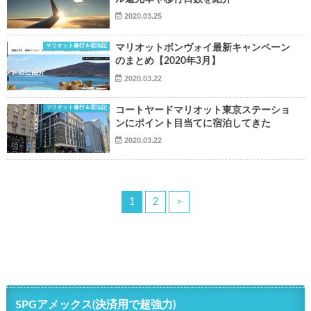
2020.03.25
マリオット修行＆宿泊記
マリオットボンヴォイ最新キャンペーン
のまとめ【2020年3月】
2020.03.22
マリオット修行＆宿泊記
コートヤードマリオット東京ステーショ
ンにポイント目当てに宿泊してきた
2020.03.22
1
2
>
SPGアメックス(決済用で超強力)