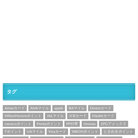
タグ
Amexカード
ANAマイル
apple
BAマイル
Dinersカード
HiltonHonorsポイント
JALマイル
JCBカード
Masterカード
nanacoポイント
Pontaポイント
PP付帯
rimowa
SPGアメックス
Tポイント
UAマイル
Visaカード
WAONポイント
ときめきポイント