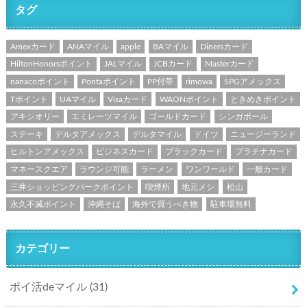
タグ
Amexカード
ANAマイル
apple
BAマイル
Dinersカード
HiltonHonorsポイント
JALマイル
JCBカード
Masterカード
nanacoポイント
Pontaポイント
PP付帯
rimowa
SPGアメックス
Tポイント
UAマイル
Visaカード
WAONポイント
ときめきポイント
アキシオリー
エミレーツマイル
ゴールドカード
シンガポール
ステーキ
デルタアメックス
デルタマイル
ドイツ
ニュージーランド
ヒルトンアメックス
ビジネスカード
ブラックカード
プラチナカード
マネースクエア
ラウンジ可能
ラーメン
ワンワールド
一般カード
三井ショッピングパークポイント
喫煙所
地元メシ
松山
永久不滅ポイント
沖縄そば
海外で買うべき物
駐車場無料
カテゴリー
ポイ活deマイル
(31)