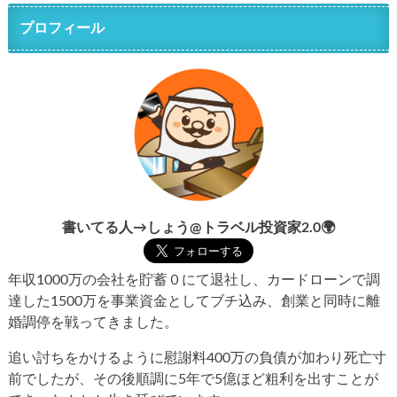
プロフィール
書いてる人→しょう@トラベル投資家2.0🌍
年収1000万の会社を貯蓄０にて退社し、カードローンで調
達した1500万を事業資金としてブチ込み、創業と同時に離
婚調停を戦ってきました。
追い討ちをかけるように慰謝料400万の負債が加わり死亡寸
前でしたが、その後順調に5年で5億ほど粗利を出すことが