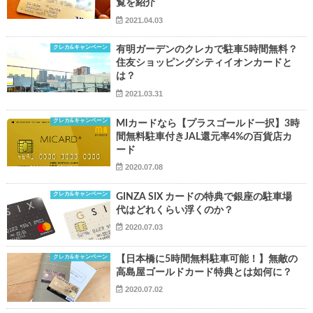
覧を紹介
2021.04.03
クレカ&キャンペーン
有明ガーデンのクレカで駐車5時間無料？
住友ショッピングシティイオンカードと
は？
2021.03.31
クレカ&キャンペーン
MIカードなら【プラスゴールド一択】3時
間無料駐車付きJAL還元率4%の百貨店カ
ード
2020.07.08
クレカ&キャンペーン
GINZA SIX カードの特典で銀座の駐車場
代はどれくらい浮くのか？
2020.07.03
クレカ&キャンペーン
【日本橋に5時間無料駐車可能！】無敵の
高島屋ゴールドカード特典とは如何に？
2020.07.02