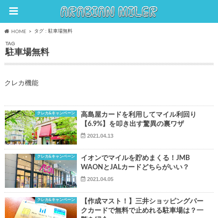
タグ : 駐車場無料
HOME
TAG
駐車場無料
クレカ機能
クレカ&キャンペーン
高島屋カードを利用してマイル利回り
【6.9%】を叩き出す驚異の裏ワザ
2021.04.13
クレカ&キャンペーン
イオンでマイルを貯めまくる！JMB
WAONとJALカードどちらがいい？
2021.04.05
クレカ&キャンペーン
【作成マスト！】三井ショッピングパー
クカードで無料で止めれる駐車場は？一