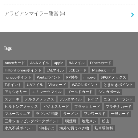
アラビアンマイラー運営
(5)
Tags
Amexカード
ANAマイル
apple
BAマイル
Dinersカード
HiltonHonorsポイント
JALマイル
JCBカード
Masterカード
nanacoポイント
Pontaポイント
PP付帯
rimowa
SPGアメックス
Tポイント
UAマイル
Visaカード
WAONポイント
ときめきポイント
アキシオリー
エミレーツマイル
ゴールドカード
シンガポール
ステーキ
デルタアメックス
デルタマイル
ドイツ
ニュージーランド
ヒルトンアメックス
ビジネスカード
ブラックカード
プラチナカード
マネースクエア
ラウンジ可能
ラーメン
ワンワールド
一般カード
三井ショッピングパークポイント
喫煙所
地元メシ
松山
永久不滅ポイント
沖縄そば
海外で買うべき物
駐車場無料